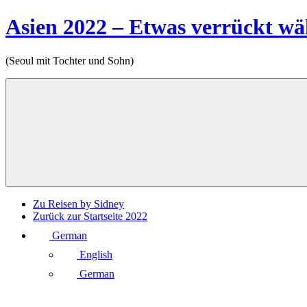
Zum
Asien 2022 – Etwas verrückt w
Inhalt
springen
(Seoul mit Tochter und Sohn)
Menu
Zu Reisen by Sidney
Zurück zur Startseite 2022
German
English
German